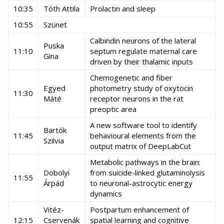
10:35
Tóth Attila
Prolactin and sleep
10:55
Szünet
Calbindin neurons of the lateral
Puska
11:10
septum regulate maternal care
Gina
driven by their thalamic inputs
Chemogenetic and fiber
Egyed
photometry study of oxytocin
11:30
Máté
receptor neurons in the rat
preoptic area
A new software tool to identify
Bartók
11:45
behavioural elements from the
Szilvia
output matrix of DeepLabCut
Metabolic pathways in the brain:
Dobolyi
from suicide-linked glutaminolysis
11:55
Árpád
to neuronal-astrocytic energy
dynamics
Vitéz-
Postpartum enhancement of
12:15
Cservenák
spatial learning and cognitive