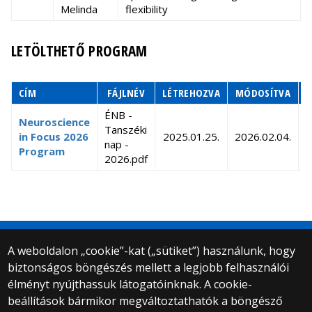
Melinda
flexibility
LETÖLTHETŐ PROGRAM
CÍM
FÁJLNÉV
LÉTREHOZVA
MÓDOSÍTVA
M
ÉNB -
Neuroscience
Tanszéki
8
in Focus 2026
2025.01.25.
2026.02.04.
nap -
Program
2026.pdf
A weboldalon „cookie”-kat („sütiket”) használunk, hogy
biztonságos böngészés mellett a legjobb felhasználói
© 2025 Eötvös Loránd Tudományegyetem
élményt nyújthassuk látogatóinknak. A cookie-
Minden jog fenntartva.
beállítások bármikor megváltoztathatók a böngésző
1053 Budapest, Egyetem tér 1–3.