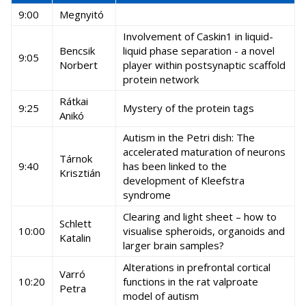
9:00
Megnyitó
Involvement of Caskin1 in liquid-
Bencsik
liquid phase separation - a novel
9:05
Norbert
player within postsynaptic scaffold
protein network
Rátkai
9:25
Mystery of the protein tags
Anikó
Autism in the Petri dish: The
accelerated maturation of neurons
Tárnok
9:40
has been linked to the
Krisztián
development of Kleefstra
syndrome
Clearing and light sheet – how to
Schlett
10:00
visualise spheroids, organoids and
Katalin
larger brain samples?
Alterations in prefrontal cortical
Varró
10:20
functions in the rat valproate
Petra
model of autism