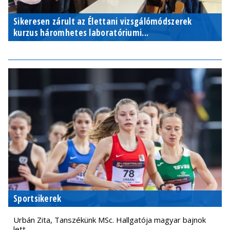
Sikeresen zárult az Élettani vizsgálómódszerek
kurzus háromhetes laboratóriumi...
Sportsikerek
Urbán Zita, Tanszékünk MSc. Hallgatója magyar bajnok
lett.