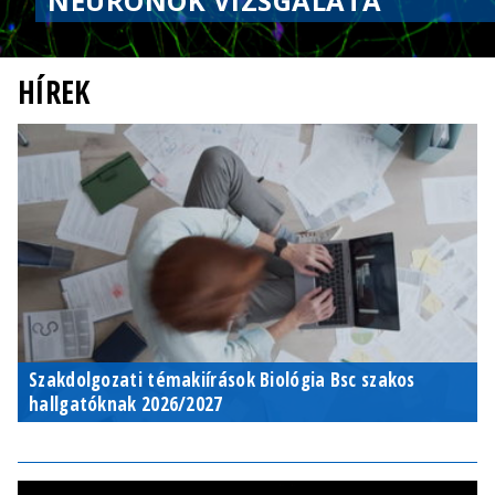
NEURONOK VIZSGÁLATA
HÍREK
Szakdolgozati témakiírások Biológia Bsc szakos
hallgatóknak 2026/2027