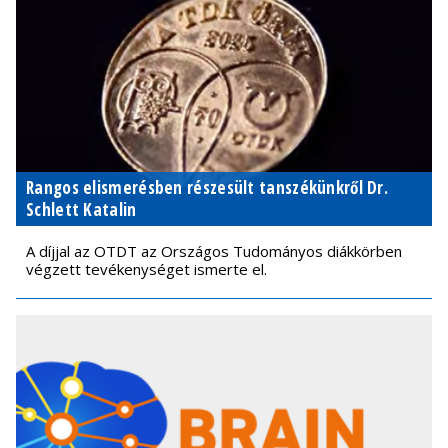
Rangos elismerésben részesült tanszékünkről Dr.
Schlett Katalin
A díjjal az OTDT az Országos Tudományos diákkörben
végzett tevékenységet ismerte el.