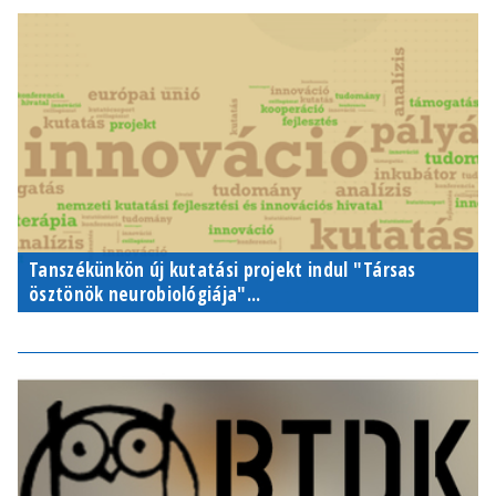
Tanszékünkön új kutatási projekt indul "Társas
ösztönök neurobiológiája"...