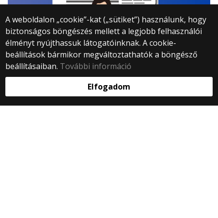
A weboldalon „cookie”-kat („sütiket”) használunk, hogy
biztonságos böngészés mellett a legjobb felhasználói
élményt nyújthassuk látogatóinknak. A cookie-
beállítások bármikor megváltoztathatók a böngésző
beállításaiban.
További információ
MSc. Szakdolgozati védések - 2024/2025 II.
Elfogadom
Az Élettani és Neurobiológiai Tsz.-en az MSc.
szakdolgozatok védésére 06/13-án kerül sor
2025. június 13.
Biológiai Intézet tanácsterme, D.T. 7.411
Tovább »