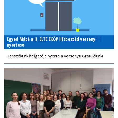
Egyed Máté a II. ELTE EKÖP liftbeszéd verseny
nyertese
Tanszékünk hallgatója nyerte a versenyt! Gratulálunk!