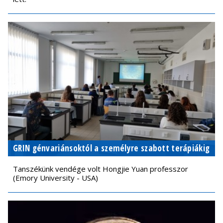
GRIN génvariánsoktól a személyre szabott terápiákig
Tanszékünk vendége volt Hongjie Yuan professzor
(Emory University - USA)