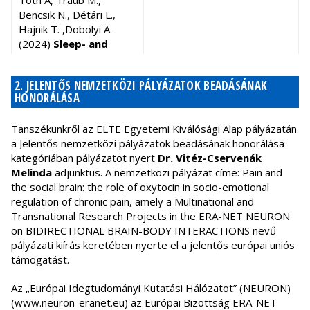
Tóth A, Traub M.,
Paal K, Lee J,
Bencsik N., Détári L.,
Palkovits M,
Hajnik T. ,Dobolyi A.
Hudson G,
(2024)
Sleep- and
Chinopoulos C.
sleep deprivation-
(2024)
Cell-
related changes of
doi:
10.1038/s41598-024-
specific
2. JELENTŐS NEMZETKÖZI PÁLYÁZATOK BEADÁSÁNAK
vertex auditory
56392-9
expression of
HONORÁLÁSA
evoked potentials
key
doi:
10.1038/s42003-024-06751-z
during the estrus
mitochondrial
Tanszékünkről az ELTE Egyetemi Kiválósági Alap pályázatán
cycle in female rats
enzymes limits
a Jelentős nemzetközi pályázatok beadásának honorálása
Scientific Reports 14,
OXPHOS in
kategóriában pályázatot nyert
Dr. Vitéz-Cservenák
Article number: 5784
astrocytes of
Melinda
adjunktus. A nemzetközi pályázat címe: Pain and
the adult
the social brain: the role of oxytocin in socio-emotional
human
regulation of chronic pain, amely a Multinational and
neocortex and
Transnational Research Projects in the ERA-NET NEURON
hippocampal
on BIDIRECTIONAL BRAIN-BODY INTERACTIONS nevű
formation
.
pályázati kiírás keretében nyerte el a jelentős európai uniós
Commun Biol.
támogatást.
7:1045.
Az „Európai Idegtudományi Kutatási Hálózatot” (NEURON)
(www.neuron-eranet.eu) az Európai Bizottság ERA-NET