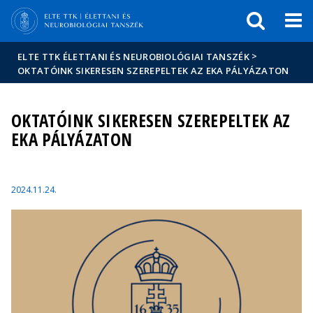
Események
ELTE a
Hírek
sajtóban
>
ELTE TTK ÉLETTANI ÉS NEUROBIOLÓGIAI TANSZÉK
OKTATÓINK SIKERESEN SZEREPELTEK AZ EKA PÁLYÁZATON
OKTATÓINK SIKERESEN SZEREPELTEK AZ
EKA PÁLYÁZATON
2024.11.24.