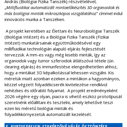
András (Biológiai Fizika Tanszék) részvételével,
„
Millifluidikai automatizált mintaelőkészítés 3D organoidok és
más biológiai minták mikroszkópos vizsgálatához
” címmel indul
innovációs munka a Tanszéken.
A projekt keretében az Élettani és Neurobiológiai Tanszék
(Biológiai Intézet) és a Biológiai Fizika Tanszék (Fizikai
Intézet) munkatársainak együttműködésével egy
millifluidikai technológián alapuló eljárás fejlesztését
tervezzük. A mm-es vagy még kisebb minták, így az
organoidok vagy tumor szferoidok átlátszóvá tétele (ún.
clearing eljárás) és immunfestése elengedhetetlen ahhoz,
hogy a mintákat 3D képalkotással lehessen vizsgálni. Kis
méretük miatt azonban ezeken a mintákon a hagyományos,
kézzel végzett folyadékcserék kivitelezése rendkívül
nehézkes és időrabló folyamat. A projekt eredményeként
2026 végére egy olyan, piacra is vihető eszköz prototípusát
szeretnénk előállítani és tesztelni, amely lehetővé teszi
ezen kis méretű biológiai minták és
folyadékkörnyezetük automatizált kezelését.
5. KURZUSDESIGN-SZAKÉRTŐVÉ VÁLÁS ÖSZTÖNZÉSE