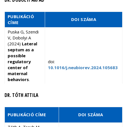
PUBLIKÁCIÓ
DOI SZÁMA
CÍME
Puska G, Szendi
V, Dobolyi A
(2024)
Lateral
septum as a
possible
regulatory
doi:
center of
10.1016/j.neubiorev.2024.105683
maternal
behaviors
.
Neurosci
Biobehav Rev.
DR. TÓTH ATTILA
161:105683.
Dobolyi A,
Cservenák M,
PUBLIKÁCIÓ CÍME
DOI SZÁMA
Bagó AG, Chen C,
Stepanova A,