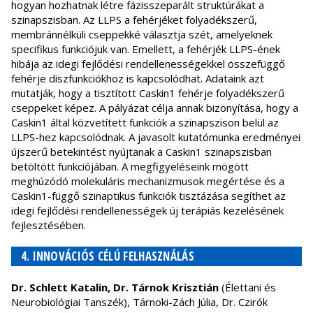
hogyan hozhatnak létre fázisszeparált struktúrákat a
szinapszisban. Az LLPS a fehérjéket folyadékszerű,
membránnélküli cseppekké választja szét, amelyeknek
specifikus funkciójuk van. Emellett, a fehérjék LLPS-ének
hibája az idegi fejlődési rendellenességekkel összefüggő
fehérje diszfunkciókhoz is kapcsolódhat. Adataink azt
mutatják, hogy a tisztított Caskin1 fehérje folyadékszerű
cseppeket képez. A pályázat célja annak bizonyítása, hogy a
Caskin1 által közvetített funkciók a szinapszison belül az
LLPS-hez kapcsolódnak. A javasolt kutatómunka eredményei
újszerű betekintést nyújtanak a Caskin1 szinapszisban
betöltött funkciójában. A megfigyeléseink mögött
meghúzódó molekuláris mechanizmusok megértése és a
Caskin1-függő szinaptikus funkciók tisztázása segíthet az
idegi fejlődési rendellenességek új terápiás kezelésének
fejlesztésében.
4. INNOVÁCIÓS CÉLÚ FELHASZNÁLÁS
Dr. Schlett Katalin, Dr. Tárnok Krisztián
(Élettani és
Neurobiológiai Tanszék), Tárnoki-Zách Júlia, Dr. Czirók