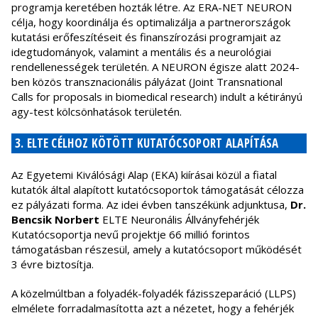
programja keretében hozták létre. Az ERA-NET NEURON
célja, hogy koordinálja és optimalizálja a partnerországok
kutatási erőfeszítéseit és finanszírozási programjait az
idegtudományok, valamint a mentális és a neurológiai
rendellenességek területén. A NEURON égisze alatt 2024-
ben közös transznacionális pályázat (Joint Transnational
Calls for proposals in biomedical research) indult a kétirányú
agy-test kölcsönhatások területén.
3. ELTE CÉLHOZ KÖTÖTT KUTATÓCSOPORT ALAPÍTÁSA
Az Egyetemi Kiválósági Alap (EKA) kiírásai közül a fiatal
kutatók által alapított kutatócsoportok támogatását célozza
ez pályázati forma. Az idei évben tanszékünk adjunktusa,
Dr.
Bencsik Norbert
ELTE Neuronális Állványfehérjék
Kutatócsoportja nevű projektje 66 millió forintos
támogatásban részesül, amely a kutatócsoport működését
3 évre biztosítja.
A közelmúltban a folyadék-folyadék fázisszeparáció (LLPS)
elmélete forradalmasította azt a nézetet, hogy a fehérjék