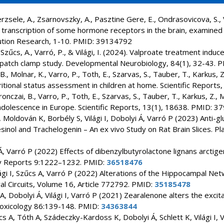
, Jerzsele, A., Zsarnovszky, A., Pasztine Gere, E., Ondrasovicova, S.,
e transcription of some hormone receptors in the brain, examined
lution Research, 1-10. PMID: 39134792
, Szűcs, A., Varró, P., & Világi, I. (2024). Valproate treatment i
a patch clamp study. Developmental Neurobiology, 84(1), 32-43.
B., Molnar, K., Varro, P., Toth, E., Szarvas, S., Tauber, T., Karkus, Z
itional status assessment in children at home. Scientific Report
oronczai, B., Varro, P., Toth, E., Szarvas, S., Tauber, T., Karkus, Z.,
 adolescence in Europe. Scientific Reports, 13(1), 18638. PMID: 
, Moldován K, Borbély S, Világi I, Dobolyi Á, Varró P (2023) Anti-
inol and Trachelogenin – An ex vivo Study on Rat Brain Slices. P
Á, Varró P (2022) Effects of dibenzylbutyrolactone lignans arctige
ogy Reports 9:1222–1232. PMID:
36518476
ági I, Szűcs A, Varró P (2022) Alterations of the Hippocampal Net
al Circuits, Volume 16, Article 772792. PMID:
35185478
A, Dobolyi Á, Világi I, Varró P (2021) Zearalenone alters the excit
otoxicology 86:139-148. PMID:
34363844
űcs A, Tóth A, Szádeczky-Kardoss K, Dobolyi Á, Schlett K, Világi I