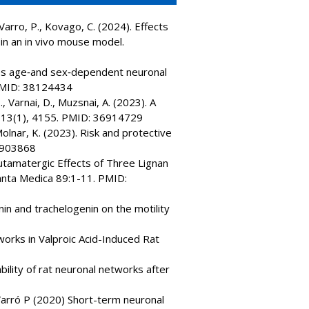
 Varro, P., Kovago, C. (2024). Effects
 in an in vivo mouse model.
nduces age‐and sex‐dependent neuronal
 PMID: 38124434
., Varnai, D., Muzsnai, A. (2023). A
s, 13(1), 4155. PMID: 36914729
 Molnar, K. (2023). Risk and protective
37903868
glutamatergic Effects of Three Lignan
lanta Medica 89:1-11. PMID:
nin and trachelogenin on the motility
works in Valproic Acid-Induced Rat
ability of rat neuronal networks after
, Varró P (2020) Short-term neuronal