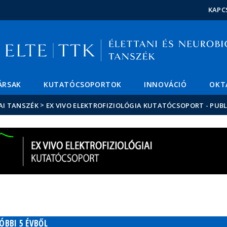
Események
ELTE a
Hírek
KAPC
sajtóban
ÁRSAK
KUTATÓCSOPORTOK
INNOVÁCIÓ
OKT
>
AI TANSZÉK
EX VIVO ELEKTROFIZIOLÓGIA KUTATÓCSOPORT - PUBL
BBI 5 ÉVBŐL