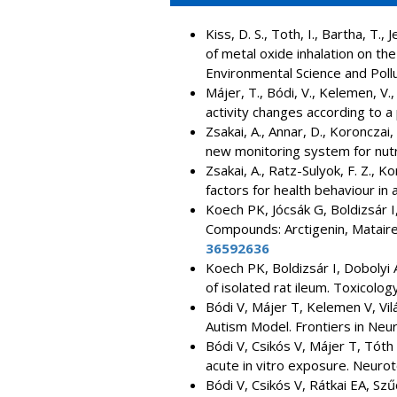
Kiss, D. S., Toth, I., Bartha, T.
of metal oxide inhalation on th
Environmental Science and Pol
Májer, T., Bódi, V., Kelemen, V.
activity changes according to 
Zsakai, A., Annar, D., Koronczai, 
new monitoring system for nutr
Zsakai, A., Ratz-Sulyok, F. Z., K
factors for health behaviour in
Koech PK, Jócsák G, Boldizsár I
Compounds: Arctigenin, Mataires
36592636
Koech PK, Boldizsár I, Dobolyi 
of isolated rat ileum. Toxicol
Bódi V, Májer T, Kelemen V, Vil
Autism Model. Frontiers in Neur
Bódi V, Csikós V, Májer T, Tóth 
acute in vitro exposure. Neur
Bódi V, Csikós V, Rátkai EA, Sz