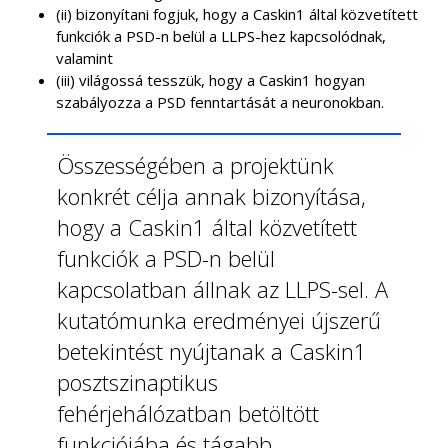
(ii)
bizonyítani fogj
uk, hogy a Caskin1 által közvetített
funkciók a PSD-n belül a LLPS-hez kapcsolódnak,
valamint
(iii)
világossá tesszük, hogy a Caskin1 hogyan
szabályozza a PSD fenntartását a neuronokban.
Összességében a projektünk
konkrét célja annak bizonyítása,
hogy a Caskin1 által közvetített
funkciók a PSD-n belül
kapcsolatban állnak az LLPS-
sel. A
kutatómunka eredményei újszerű
betekintést nyújtanak a Caskin1
posztszinaptikus
fehérjehálózatban betöltött
funkciójába és tágabb