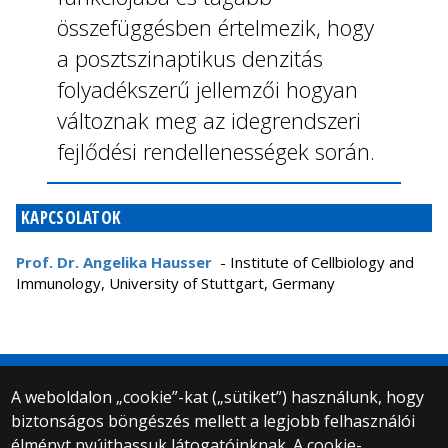
összefüggésben értelmezik, hogy
a posztszinaptikus denzitás
folyadékszerű jellemzői hogyan
változnak meg az idegrendszeri
fejlődési rendellenességek során.
KAPCSOLATOK
Prof. Dr. Angelika Hausser
- Institute of Cellbiology and
Immunology, University of Stuttgart, Germany
A weboldalon „cookie”-kat („sütiket”) használunk, hogy
biztonságos böngészés mellett a legjobb felhasználói
© 2025 Eötvös Loránd Tudományegyetem
élményt nyújthassuk látogatóinknak. A cookie-
Minden jog fenntartva.