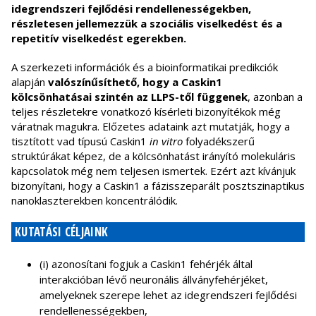
idegrendszeri fejlődési rendellenességekben,
részletesen jellemezzük a szociális viselkedést és a
repetitív viselkedést egerekben.
A szerkezeti információk és a
bioinformatikai predikciók
alapján
valószínűsíthető, hogy a Caskin1
kölcsönhatásai szintén az LLPS-től függenek
, azonban a
teljes részletekre vonatkozó kísérleti bizonyítékok még
váratnak magukra. Előzetes adataink azt mutatják, hogy a
tisztított vad típusú Caskin1
in vitro
folyadékszerű
struktúrákat képez, de a kölcsönhatást irányító molekuláris
kapcsolatok még nem teljesen ismertek. Ezért azt kívánjuk
bizonyítani, hogy a Caskin1 a fázisszeparált posztszinaptikus
nanoklaszterekben koncentrálódik.
KUTATÁSI CÉLJAINK
(i)
azonosítani fogj
uk a Caskin1 fehérjék által
interakcióban lévő neuronális állványfehérjéket,
amelyeknek szerepe lehet az idegrendszeri fejlődési
rendellenességekben,