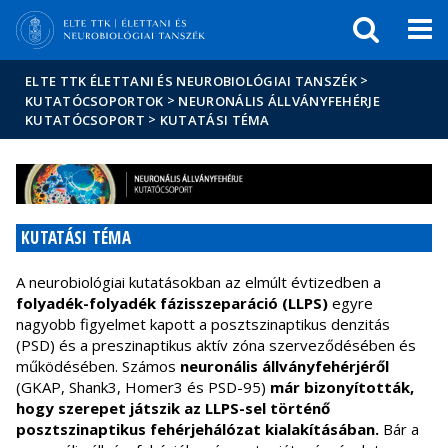
Események
ELTE a
Hírek
sajtóban
>
ELTE TTK ÉLETTANI ÉS NEUROBIOLÓGIAI TANSZÉK
>
KUTATÓCSOPORTOK
NEURONÁLIS ÁLLVÁNYFEHÉRJE
>
KUTATÓCSOPORT
KUTATÁSI TÉMA
KUTATÁSI TÉMA
A
neurobiológiai kutatásokban az elmúlt évtizedben a
folyadék-folyadék fázisszeparáció (LLPS)
egyre
nagyobb figyelmet kapott a posztszinaptikus denzitás
(PSD) és a preszinaptikus aktív zóna szerveződésében és
működésében. Számos
neuronális állványfehérjéről
(GKAP, Shank3, Homer3 és PSD-95)
már bizonyították,
hogy szerepet játszik az LLPS-sel történő
posztszinaptikus fehérjehálózat kialakításában.
Bár a