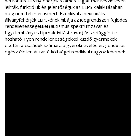
neuronális állványfehérjék számos tagját már részletesen
leírták, funkciójuk és jelentőségük az LLPS kialakulásában
még nem teljesen ismert. Ezenkívül a neuronális
állványfehérjék LLPS-ének hibája az idegrendszeri fejlődési
rendellenességekkel (autizmus spektrumzavar és
figyelemhiányos hiperaktivitási zavar) összefüggésbe
hozható. Ilyen rendellenességekkel küzdő gyermekek
esetén a családok számára a gyereknevelés és gondozás
egész életen át tartó költségei rendkívül nagyok lehetnek.