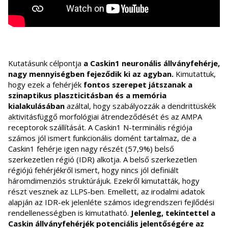
Kutatásunk célpontja
a Caskin1
neuronális állványfehérje,
nagy mennyiségben fejeződik ki az agyban.
Kimutattuk,
hogy ezek a fehérjék
fontos szerepet játszanak a
szinaptikus plaszticitásban és a memória
kialakulásában
azáltal, hogy szabályozzák a dendrittüskék
aktivitásfüggő morfológiai átrendeződését és az AMPA
receptorok szállítását. A Caskin1 N-terminális régiója
számos jól ismert funkcionális domént tartalmaz, de a
Caskin1 fehérje igen nagy részét (57,9%) belső
szerkezetlen régió (IDR) alkotja. A belső szerkezetlen
régiójú fehérjékről ismert, hogy nincs jól definiált
háromdimenziós struktúrájuk. Ezekről kimutatták, hogy
részt vesznek az LLPS-ben. Emellett, az irodalmi adatok
alapján az IDR-ek jelenléte számos idegrendszeri fejlődési
rendellenességben is kimutatható.
Jelenleg, tekintettel a
Caskin állványfehérjék potenciális jelentőségére az