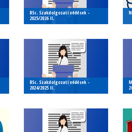
BSc. Szakdolgozati védések -
N
2025/2026 II.
A BSc. szakdolgozatok védéseire 06/11-én
Szak
A BSc. szakdolgozatok védéseire
S
n
és 06/16-án kerül sor
Tan
06/11-én és 06/16-án kerül sor
N
2026. június 11. - 2026. június 16.
2
Élettani és Neurobiológiai Tanszék
E
k
szemináriumi terme (ELTE TTK Déli
E
li
tömb 6. em. 6-106)
BSc. Szakdolgozati védések -
M
2024/2025 II.
2
3-án
A BSc. szakdolgozatok védéseire 06/16-án
Az É
A BSc. szakdolgozatok védéseire
A
és 06/17-én kerül sor
MSc.
06/16-án és 06/17-én kerül sor
e
kerü
v
2025. június 16. - 2025. június 17.
ELTE TTK Déli tömb 7-411 -
2
Intézeti Tanácsterem
B