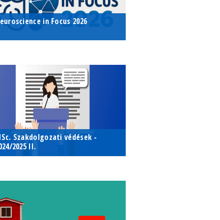
euroscience in Focus 2026
mai Nap az Élettani és Neurobiológiai
zakmai Nap az Élettani és
széken
eurobiológiai Tanszéken
026. február 05.
LTE TTK, Déli épület, VI. emelet,
ntz Géza terem (6-104)
Sc. Szakdolgozati védések -
024/2025 II.
lettani és Neurobiológiai Tsz.-en az
z Élettani és Neurobiológiai Tsz.-
 szakdolgozatok védésére 06/13-án
n az MSc. szakdolgozatok
l sor
édésére 06/13-án kerül sor
025. június 13.
iológiai Intézet tanácsterme, D.T.