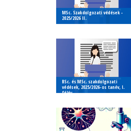
MSc. Szakdolgozati védések -
2025/2026 II.
Az Élettani és Neurobiológiai Tsz.-en az
Az Élettani és Neurobiológiai Tsz.-
MSc. szakdolgozatok védésére 06/12-é
en az MSc. szakdolgozatok
kerül sor
védésére 06/12-én kerül sor
2026. június 12.
Élettani és Neurobiológiai Tanszé
szemináriumi terme (ELTE TTK Dé
tömb 6. em. 6-106)
BSc. és MSc. szakdolgozati
védések, 2025/2026-os tanév, I.
félév
A szakdolgozatok védéseire 2026/01/1
A szakdolgozatok védéseire
kerül sor
2026/01/13-án kerül sor
2026. január 13.
ELTE TTK Déli tömb 6-106 -
Szemináriumi terem