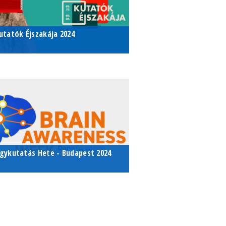
.411
utatók Éjszakája 2024
zékünk oktatói ezévben is számos
anszékünk oktatói ezévben is
rammal várják az érdeklődőket.
zámos programmal várják az
rdeklődőket.
024. szeptember 27.
117 Budapest, Pázmány Péter
étány 1/C. Déli épület
gykutatás Hete - Budapest 2024
024. március 13. - 2024. március
4.
ötvös Loránd Tudományegyetem
ermészettudományi Kar Déli
ömb - 1117 Budapest Pázmány