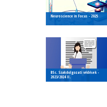
Neuroscience in Focus - 2025
Szakmai Nap az Élettani és Neurobiológ
Szakmai Nap az Élettani és
Tanszéken
Neurobiológiai Tanszéken
2025. február 04.
ELTE TTK, Déli épület, VII. emelet
Intézeti Tanácsterem (7-411)
BSc. Szakdolgozati védések -
2023/2024 II.
A BSc. szakdolgozatok védéseire 06/17
A BSc. szakdolgozatok védéseire
és 06/21-én kerül sor
06/17-én és 06/21-én kerül sor
2024. június 17. - 2024. június 21
ELTE TTK Déli tömb 7-411 -