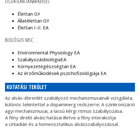
OSZTATLAN TANÁRKÉPZÉS
Élettan GY
Állatélettan GY
Élettan I-II. EA
BIOLÓGUS MSC
Environmental Physiology EA
SzabályozásbiológiaEA
Környezetegészségtan EA
Az érzőműködések pszichofiziológiája EA
KUTATÁSI TERÜLET
A
z alvás-ébrenlét szabályozó mechanizmusainak vizsgálata,
különös tekintettel a dopaminerg redszerre; A szinkronizáció
agyi mechanizmusai, a lassú kérgi ritmus szabályozása;
A fény direkt alvási hatásai illetve a fény interakciója
a cirkadián és a homeosztatikus alvásszabályozással.