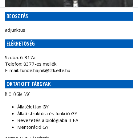
BEOSZTÁS
adjunktus
ELÉRHETŐSÉG
Szoba: 6-317a
Telefon: 8377-es mellék
E-mail: tunde
.hajnik@ttk.elte.hu
OKTATOTT TÁRGYAK
BIOLÓGIA BSC
Állatélettan GY
Állati struktúra és funkció GY
Bevezetés a biológiába II EA
Mentoráció GY