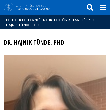
Események
ELTE a
Hírek
sajtóban
>
ELTE TTK ÉLETTANI ÉS NEUROBIOLÓGIAI TANSZÉK
DR.
HAJNIK TÜNDE, PHD
DR. HAJNIK TÜNDE, PHD